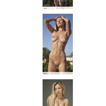
Darina L καθαρό πάθος
Darina L σχήματα ήλιου