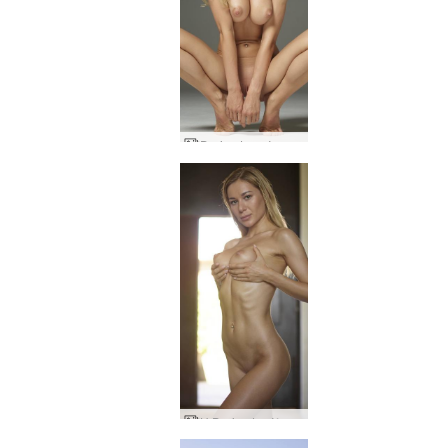
Darina L σούπερ γυναίκα
Η Darina L τέλεια σμιλεμένη