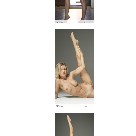
Darina L wonder woman
Darina L μεταξένιο δέρμα