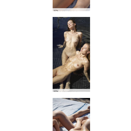
Κάθε Moloko και Darina L καυτά κορμιά
Κάθε Moloko και Darina L ψύχονται