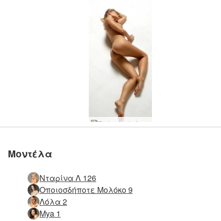
Darina L αληθινή φαντασία
Μοντέλα
Νταρίνα Λ 126
Οποιοσδήποτε Μολόκο 9
Λόλα 2
Mya 1