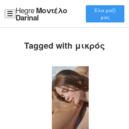
Hegre
Μοντέλο
Ελα μαζί
☰
Darinal
μας
Tagged with μικρός