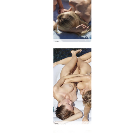
Κάθε Moloko και Darina L κάτω από τον ισπανικό ήλιο
Κάθε Moloko και Darina L skinny dipping