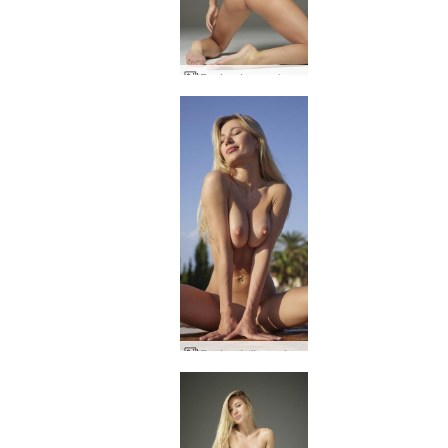
Darina L pura bellezza
Darina L figura impeccabile