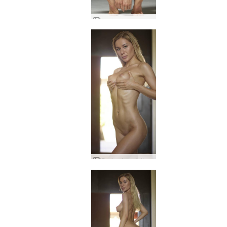
Darina L super donna
Darina L perfettamente scolpita