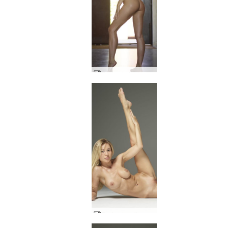
Darina L, la donna meraviglia
Darina L pelle setosa