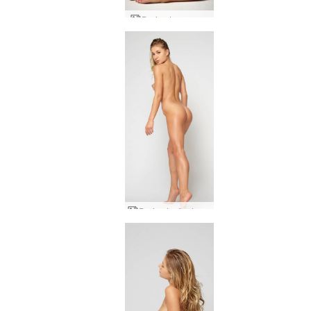
Darina L aranıyor
Darina L vücut şekli