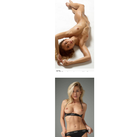
Darina L erotik figürler