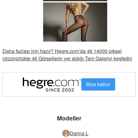
Daha fazlası için hazır? Hegre.com’da 46 14000 piksel
çözünürlükte 46 Görsellerin yer aldığı Tam Galeriyi keşfedin
Bize katılın
Modeller
Darina L