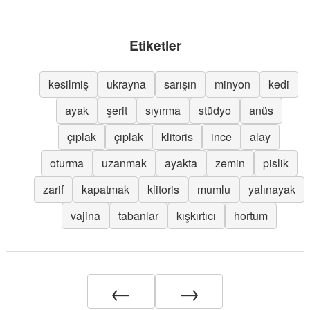
Etiketler
kesilmiş
ukrayna
sarışın
minyon
kedi
ayak
şerit
sıyırma
stüdyo
anüs
çıplak
çıplak
klitoris
ince
alay
oturma
uzanmak
ayakta
zemin
pislik
zarif
kapatmak
klitoris
mumlu
yalınayak
vajina
tabanlar
kışkırtıcı
hortum
←
→