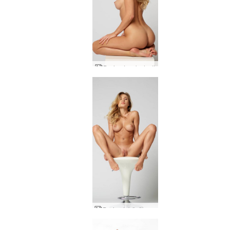
Darina L çok ateşli
Darina L büyük memeli bebek