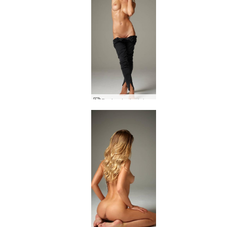
Darina L siyah kot pantolon