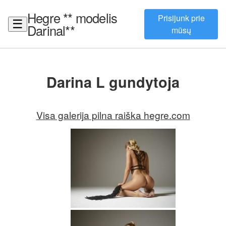
Hegre ** modelis
Prisijunk prie
☰
Darinal**
mūsų
Darina L gundytoja
Visa galerija pilna raiška hegre.com