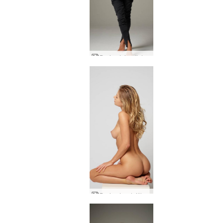
Darina L juodi džinsai
Darina L velniškai karšta