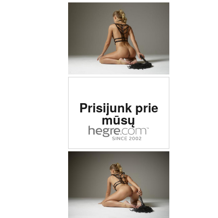
Įvertinta # 1 erotinė
Prisijunk prie
svetainė pasaulyje
mūsų