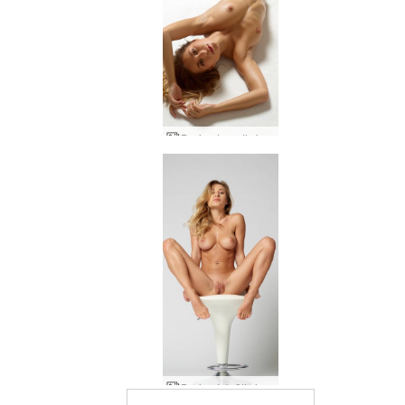
Darina L erotinės figūros
Darina L krūtinė kūdikis