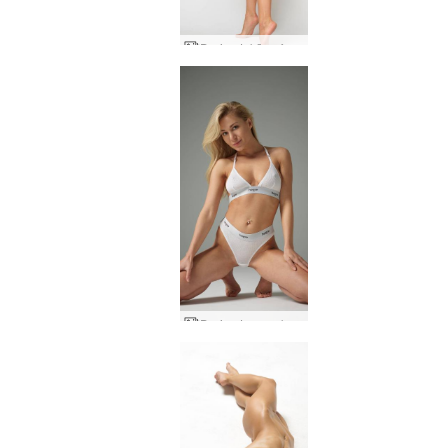
Darina L kūno formos
Darina L manekenė