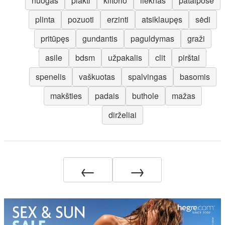
nuogas
plakti
klitorio
lieknas
patalpose
plinta
pozuoti
erzinti
atsiklaupęs
sėdi
pritūpęs
gundantis
paguldymas
graži
asile
bdsm
užpakalis
clit
pirštai
spenelis
vaškuotas
spalvingas
basomis
makšties
padais
buthole
mažas
dirželiai
←
→