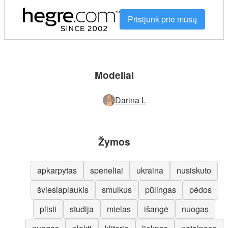
Prisijunk prie mūsų
Modeliai
Darina L
Žymos
apkarpytas
speneliai
ukraina
nusiskuto
šviesiaplaukis
smulkus
pūlingas
pėdos
plisti
studija
mielas
išangė
nuogas