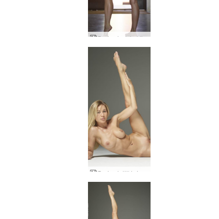
Darina L stebuklinga moteris
Darina L šilkinė oda