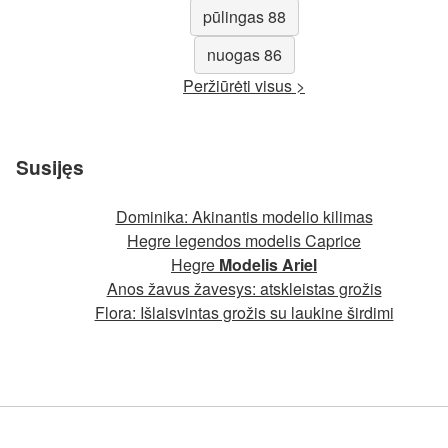
pūlingas 88
nuogas 86
Peržiūrėti visus >
Susijęs
Dominika: Akinantis modelio kilimas
Hegre legendos modelis Caprice
Hegre
Modelis Ariel
Anos žavus žavesys: atskleistas grožis
Flora: Išlaisvintas grožis su laukine širdimi