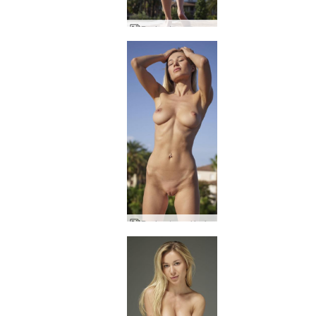
Darina L gryna aistra
Darina L saulės formos