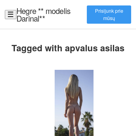
Hegre ** modelis
Prisijunk prie
☰
Darinal**
mūsų
Tagged with apvalus asilas