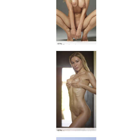
Darina L super moteris
Darina L puikiai išraižyta